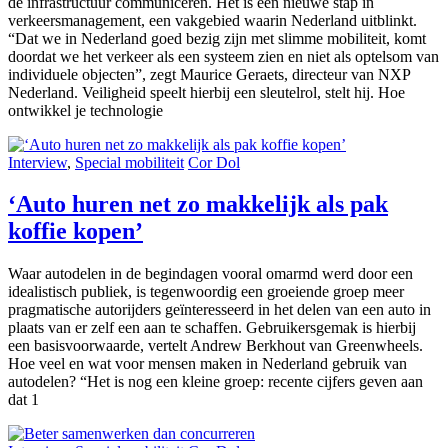
de infrastructuur communiceren. Het is een nieuwe stap in
verkeersmanagement, een vakgebied waarin Nederland uitblinkt.
“Dat we in Nederland goed bezig zijn met slimme mobiliteit, komt
doordat we het verkeer als een systeem zien en niet als optelsom van
individuele objecten”, zegt Maurice Geraets, directeur van NXP
Nederland. Veiligheid speelt hierbij een sleutelrol, stelt hij. Hoe
ontwikkel je technologie
Interview
,
Special mobiliteit
Cor Dol
‘Auto huren net zo makkelijk als pak
koffie kopen’
Waar autodelen in de begindagen vooral omarmd werd door een
idealistisch publiek, is tegenwoordig een groeiende groep meer
pragmatische autorijders geïnteresseerd in het delen van een auto in
plaats van er zelf een aan te schaffen. Gebruikersgemak is hierbij
een basisvoorwaarde, vertelt Andrew Berkhout van Greenwheels.
Hoe veel en wat voor mensen maken in Nederland gebruik van
autodelen? “Het is nog een kleine groep: recente cijfers geven aan
dat 1