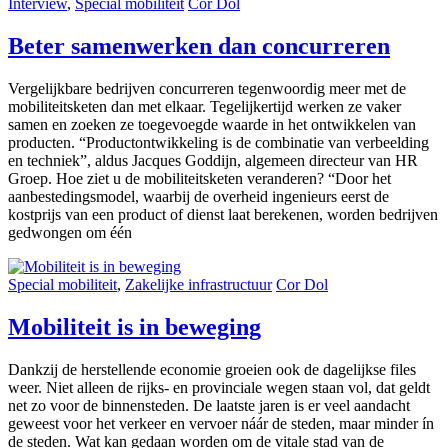
Interview
,
Special mobiliteit
Cor Dol
Beter samenwerken dan concurreren
Vergelijkbare bedrijven concurreren tegenwoordig meer met de
mobiliteitsketen dan met elkaar. Tegelijkertijd werken ze vaker
samen en zoeken ze toegevoegde waarde in het ontwikkelen van
producten. “Productontwikkeling is de combinatie van verbeelding
en techniek”, aldus Jacques Goddijn, algemeen directeur van HR
Groep. Hoe ziet u de mobiliteitsketen veranderen? “Door het
aanbestedingsmodel, waarbij de overheid ingenieurs eerst de
kostprijs van een product of dienst laat berekenen, worden bedrijven
gedwongen om één
Special mobiliteit
,
Zakelijke infrastructuur
Cor Dol
Mobiliteit is in beweging
Dankzij de herstellende economie groeien ook de dagelijkse files
weer. Niet alleen de rijks- en provinciale wegen staan vol, dat geldt
net zo voor de binnensteden. De laatste jaren is er veel aandacht
geweest voor het verkeer en vervoer náár de steden, maar minder ín
de steden. Wat kan gedaan worden om de vitale stad van de