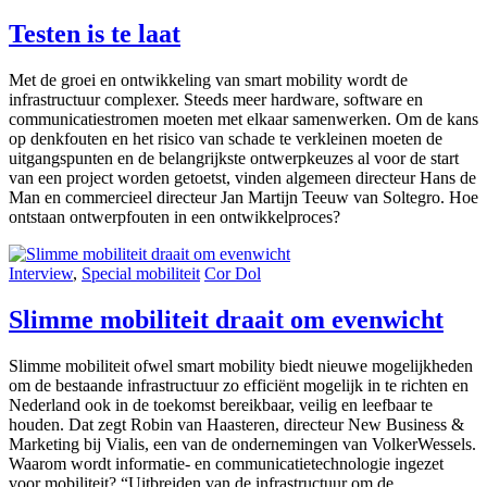
Testen is te laat
Met de groei en ontwikkeling van smart mobility wordt de
infrastructuur complexer. Steeds meer hardware, software en
communicatiestromen moeten met elkaar samenwerken. Om de kans
op denkfouten en het risico van schade te verkleinen moeten de
uitgangspunten en de belangrijkste ontwerpkeuzes al voor de start
van een project worden getoetst, vinden algemeen directeur Hans de
Man en commercieel directeur Jan Martijn Teeuw van Soltegro. Hoe
ontstaan ontwerpfouten in een ontwikkelproces?
Interview
,
Special mobiliteit
Cor Dol
Slimme mobiliteit draait om evenwicht
Slimme mobiliteit ofwel smart mobility biedt nieuwe mogelijkheden
om de bestaande infrastructuur zo efficiënt mogelijk in te richten en
Nederland ook in de toekomst bereikbaar, veilig en leefbaar te
houden. Dat zegt Robin van Haasteren, directeur New Business &
Marketing bij Vialis, een van de ondernemingen van VolkerWessels.
Waarom wordt informatie- en communicatietechnologie ingezet
voor mobiliteit? “Uitbreiden van de infrastructuur om de