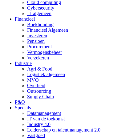
Cloud computing
Cybersecurity
IT algemeen
Financieel
Boekhouding
Financieel Algemeen
Investeren
Pensioen
Procurement
Vermogensbeheer
Verzekeren
Industrie
Agri & Food
Logistiek algemeen
MVO
Overheid
Outsourcing
Supply Chain
P&O
Specials
Datamanagement
IT van de toekomst
Industry 4.0
Leiderschap en talentmanagement 2.0
Vastgoed