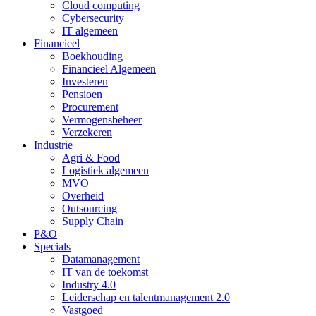
Cloud computing
Cybersecurity
IT algemeen
Financieel
Boekhouding
Financieel Algemeen
Investeren
Pensioen
Procurement
Vermogensbeheer
Verzekeren
Industrie
Agri & Food
Logistiek algemeen
MVO
Overheid
Outsourcing
Supply Chain
P&O
Specials
Datamanagement
IT van de toekomst
Industry 4.0
Leiderschap en talentmanagement 2.0
Vastgoed