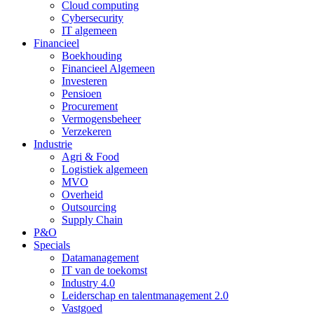
Cloud computing
Cybersecurity
IT algemeen
Financieel
Boekhouding
Financieel Algemeen
Investeren
Pensioen
Procurement
Vermogensbeheer
Verzekeren
Industrie
Agri & Food
Logistiek algemeen
MVO
Overheid
Outsourcing
Supply Chain
P&O
Specials
Datamanagement
IT van de toekomst
Industry 4.0
Leiderschap en talentmanagement 2.0
Vastgoed