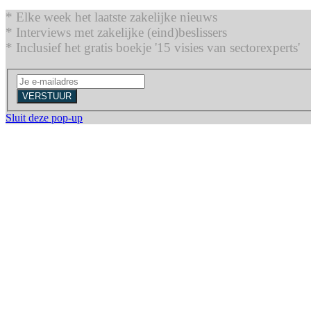
* Elke week het laatste zakelijke nieuws
* Interviews met zakelijke (eind)beslissers
* Inclusief het gratis boekje '15 visies van sectorexperts'
VERSTUUR
Sluit deze pop-up